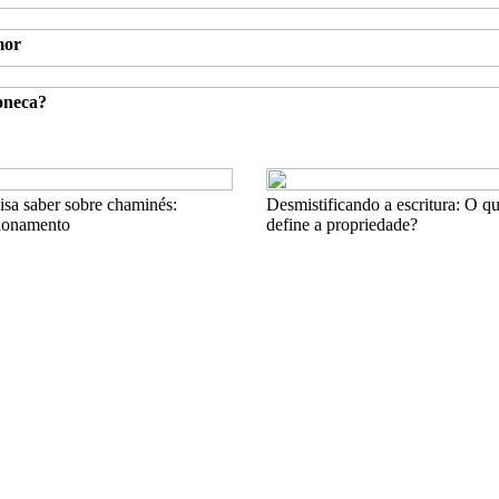
mor
oneca?
isa saber sobre chaminés:
Desmistificando a escritura: O q
cionamento
define a propriedade?