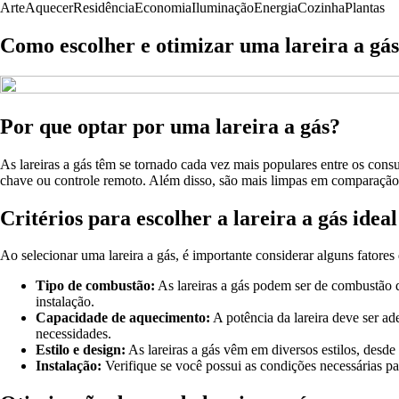
Arte
Aquecer
Residência
Economia
Iluminação
Energia
Cozinha
Plantas
Como escolher e otimizar uma lareira a gás
Por que optar por uma lareira a gás?
As lareiras a gás têm se tornado cada vez mais populares entre os con
chave ou controle remoto. Além disso, são mais limpas em comparação 
Critérios para escolher a lareira a gás ideal
Ao selecionar uma lareira a gás, é importante considerar alguns fatores 
Tipo de combustão:
As lareiras a gás podem ser de combustão d
instalação.
Capacidade de aquecimento:
A potência da lareira deve ser a
necessidades.
Estilo e design:
As lareiras a gás vêm em diversos estilos, desd
Instalação:
Verifique se você possui as condições necessárias par