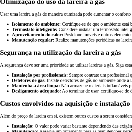
Otimização do uso da lareira a gás
Usar uma lareira a gás de maneira otimizada pode aumentar o conforto 
Isolamento do ambiente:
Certifique-se de que o ambiente está 
Termostato inteligente:
Considere instalar um termostato intelig
Aproveitamento do calor:
Posicione móveis e outros elementos
Manutenção regular:
Realize manutenções periódicas na lareira 
Segurança na utilização da lareira a gás
A segurança deve ser uma prioridade ao utilizar lareiras a gás. Siga es
Instalação por profissionais:
Sempre contrate um profissional qu
Detetores de gás:
Instale detectores de gás no ambiente onde a la
Mantenha a área limpa:
Não armazene materiais inflamáveis pr
Desligamento adequado:
Ao terminar de usar, certifique-se de 
Custos envolvidos na aquisição e instalação
Além do preço da lareira em si, existem outros custos a serem consider
Instalação:
O valor pode variar bastante dependendo das exigênc
Manutenção:
Reserve um orçamento para as manutenções periód