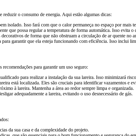
e reduzir o consumo de energia. Aqui estão algumas dicas:
bem isolado. Isso fará com que o calor permaneça no espaço por mais 
ente que possa regular a temperatura de forma automática. Isso evita o
 decorativos de forma que não obstruam a circulação de ar quente no a
para garantir que ela esteja funcionando com eficiência. Isso inclui lim
tas recomendações para garantir um uso seguro:
alificado para realizar a instalação da sua lareira. Isso minimizará ris
reira está localizada. Eles são cruciais para identificar vazamentos e evi
óximo à lareira. Mantenha a área ao redor sempre limpa e organizada.
desligar adequadamente a lareira, evitando o uso desnecessário de gás.
ados:
ias da sua casa e da complexidade do projeto.
icas, que são essenciais para o bom funcionamento e segurança do eq