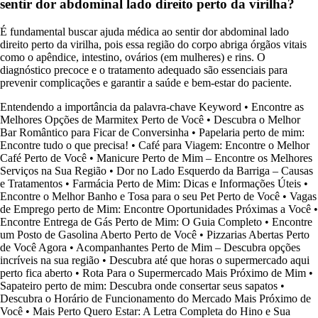
sentir dor abdominal lado direito perto da virilha?
É fundamental buscar ajuda médica ao sentir dor abdominal lado
direito perto da virilha, pois essa região do corpo abriga órgãos vitais
como o apêndice, intestino, ovários (em mulheres) e rins. O
diagnóstico precoce e o tratamento adequado são essenciais para
prevenir complicações e garantir a saúde e bem-estar do paciente.
Entendendo a importância da palavra-chave Keyword
•
Encontre as
Melhores Opções de Marmitex Perto de Você
•
Descubra o Melhor
Bar Romântico para Ficar de Conversinha
•
Papelaria perto de mim:
Encontre tudo o que precisa!
•
Café para Viagem: Encontre o Melhor
Café Perto de Você
•
Manicure Perto de Mim – Encontre os Melhores
Serviços na Sua Região
•
Dor no Lado Esquerdo da Barriga – Causas
e Tratamentos
•
Farmácia Perto de Mim: Dicas e Informações Úteis
•
Encontre o Melhor Banho e Tosa para o seu Pet Perto de Você
•
Vagas
de Emprego perto de Mim: Encontre Oportunidades Próximas a Você
•
Encontre Entrega de Gás Perto de Mim: O Guia Completo
•
Encontre
um Posto de Gasolina Aberto Perto de Você
•
Pizzarias Abertas Perto
de Você Agora
•
Acompanhantes Perto de Mim – Descubra opções
incríveis na sua região
•
Descubra até que horas o supermercado aqui
perto fica aberto
•
Rota Para o Supermercado Mais Próximo de Mim
•
Sapateiro perto de mim: Descubra onde consertar seus sapatos
•
Descubra o Horário de Funcionamento do Mercado Mais Próximo de
Você
•
Mais Perto Quero Estar: A Letra Completa do Hino e Sua