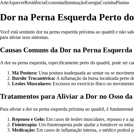
Arte
Aquecer
Residência
Economia
Iluminação
Energia
Cozinha
Plantas
Dor na Perna Esquerda Perto do
Você está sentindo dor na perna esquerda próxima ao quadril e não sab
para aliviar seus sintomas.
Causas Comuns da Dor na Perna Esquerda 
A dor na perna esquerda, especificamente perto do quadril, pode ser c
Má Postura:
Uma postura inadequada ao sentar ou se movimentar
Bursite Trocantérica:
A inflamação da bursa localizada perto d
Lesões Musculares:
Excessos no exercício físico ou movimento
Tratamentos para Aliviar a Dor no Osso da
Para aliviar a dor na perna esquerda próxima ao quadril, é fundamental 
Repouso e Gelo:
Em casos de lesões musculares, repouso e a apl
Fisioterapia:
Um fisioterapeuta pode ajudar a fortalecer os músc
Medicação:
Em casos de inflamação intensa, o médico poderá pres