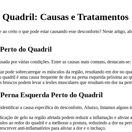
 Quadril: Causas e Tratamentos
e ao certo o que pode estar causando esse desconforto? Neste artigo, a
Perto do Quadril
ausada por várias condições. Entre as causas mais comuns, destacam-se:
 pode sobrecarregar os músculos da região, resultando em dor no quad
o quadril é uma causa frequente de dor na perna esquerda próxima ao qu
s bruscos podem levar a lesões musculares que resultam em dor na per
 Perna Esquerda Perto do Quadril
identificar a causa específica do desconforto. Abaixo, listamos alguns 
icação de gelo na região afetada podem reduzir a inflamação e aliviar a
ulos ao redor do quadril e a melhorar a postura, reduzindo a dor na per
crever anti-inflamatórios para aliviar a dor e o inchaço.