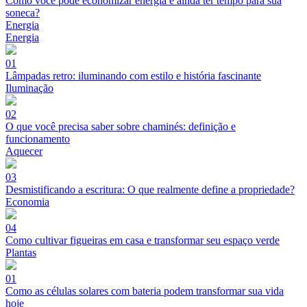
Como você pode economizar energia e ainda ter tempo para sua
soneca?
Energia
Energia
01
Lâmpadas retro: iluminando com estilo e história fascinante
Iluminação
02
O que você precisa saber sobre chaminés: definição e
funcionamento
Aquecer
03
Desmistificando a escritura: O que realmente define a propriedade?
Economia
04
Como cultivar figueiras em casa e transformar seu espaço verde
Plantas
01
Como as células solares com bateria podem transformar sua vida
hoje